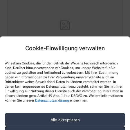
Cookie-Einwilligung verwalten
Wir setzen Cookies, die für den Betrieb der Website technisch erforderlich
Hello world!
sind. Darüber hinaus verwenden wir Cookies, um unsere Website für Sie
optimal zu gestalten und fortlaufend zu verbessern. Mit Ihrer Zustimmung
Welcome to WordPress on Azure Sites. This is your first
geben wir Informationen zu Ihrer Verwendung unserer Website auch an
Drittanbieter weiter. Soweit dabei Daten in Ländern verarbeitet werden, in
post. Edit or delete it, then start writing!
denen kein angemessenes Datenschutzniveau besteht, stimmen Sie mit Ihrer
Einwilligung zur Nutzung dieser Dienste auch der Verarbeitung Ihrer Daten in
Mehr Lesen
diesen Ländern gem. Artikel 49 Abs. 1 lit. a DSGVO zu. Weitere Informationen
können Sie unserer
Datenschutzerklärung
entnehmen.
Alle akzeptieren
Kontakt