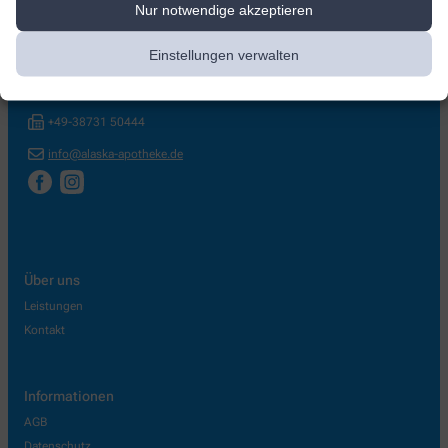
Nur notwendige akzeptieren
Alaska-Apotheke
Einstellungen verwalten
An der Brücke 1
,
19386
Lübz
+49-38731 5040
+49-38731 50444
info@alaska-apotheke.de
Über uns
Leistungen
Kontakt
Informationen
AGB
Datenschutz